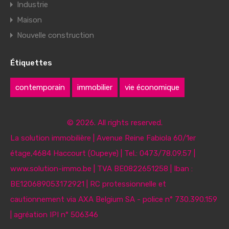
Industrie
Maison
Nouvelle construction
Étiquettes
contemporain
immobilier
vie économique
© 2026. All rights reserved.
La solution immobilière | Avenue Reine Fabiola 60/1er
étage,4684 Haccourt (Oupeye) | Tel.: 0473/78.09.57 |
www.solution-immo.be | TVA BE0822651258 | Iban :
BE120689053172921 | RC protessionnelle et
cautionnement via AXA Belgium SA - police n° 730.390.159
| agréation IPI n° 506346