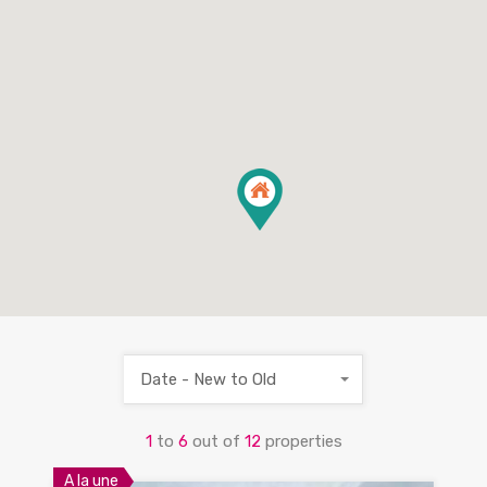
Date - New to Old
1
to
6
out of
12
properties
A la une