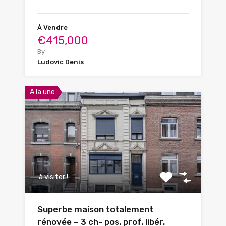
À Vendre
€415,000
By
Ludovic Denis
A la une
à visiter !
Superbe maison totalement
rénovée – 3 ch- pos. prof. libér.