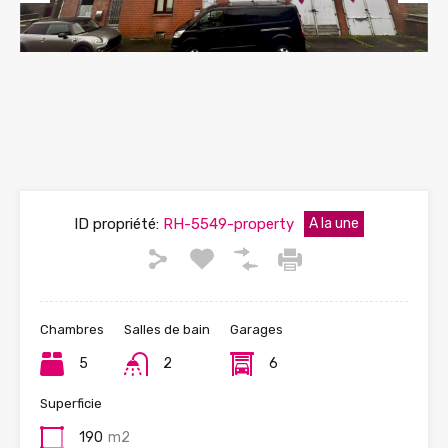
Previous
Next
ID propriété:
RH-5549-property
A la une
Chambres
Salles de bain
Garages
5
2
6
Superficie
190
m2