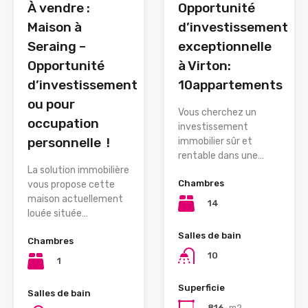
À vendre :
Opportunité
Maison à
d’investissement
Seraing –
exceptionnelle
Opportunité
à Virton:
d’investissement
10appartements
ou pour
Vous cherchez un
occupation
investissement
personnelle !
immobilier sûr et
rentable dans une…
La solution immobilière
Chambres
vous propose cette
maison actuellement
14
louée située…
Salles de bain
Chambres
10
1
Superficie
Salles de bain
816
m2