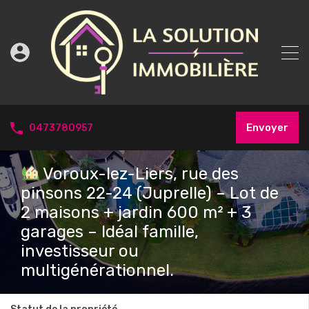
Envoyer
0473780957
Voroux-lez-Liers, rue des
pinsons 22-24 (Juprelle) – Lot de
2 maisons + jardin 600 m² + 3
garages – Idéal famille,
investisseur ou
multigénérationnel.