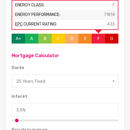
ENERGY CLASS:
F
ENERGY PERFORMANCE:
71814
EPC
CURRENT RATING:
435
A+
A
B
C
D
E
F
G
Mortgage Calculator
Durée
25 Years Fixed
Interêt
Prix de la maison