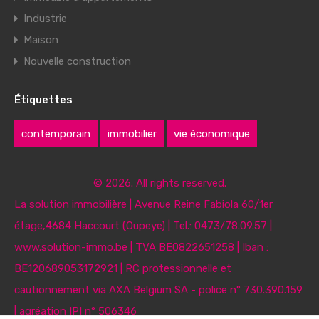
Industrie
Maison
Nouvelle construction
Étiquettes
contemporain
immobilier
vie économique
© 2026. All rights reserved.
La solution immobilière | Avenue Reine Fabiola 60/1er
étage,4684 Haccourt (Oupeye) | Tel.: 0473/78.09.57 |
www.solution-immo.be | TVA BE0822651258 | Iban :
BE120689053172921 | RC protessionnelle et
cautionnement via AXA Belgium SA - police n° 730.390.159
| agréation IPI n° 506346