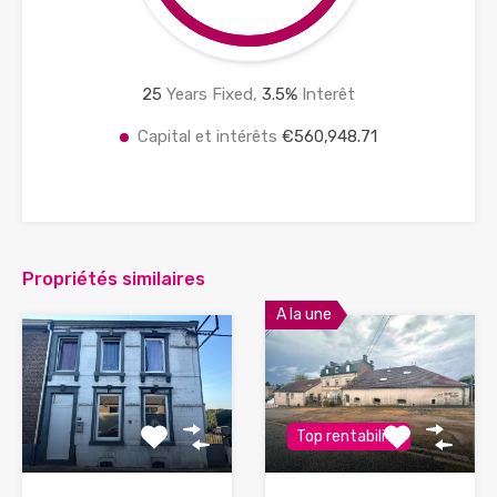
25
Years Fixed,
3.5
%
Interêt
Capital et intérêts
€560,948.71
Propriétés similaires
A la une
Top rentabilité