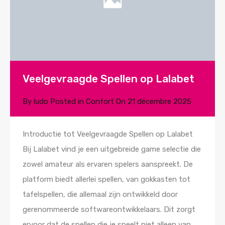
Veelgevraagde Spellen op Lalabet
By
ludo
Posted in
Confort
On
21 décembre 2025
Introductie tot Veelgevraagde Spellen op Lalabet
Bij Lalabet vind je een uitgebreide game selectie die
zowel amateur als ervaren spelers aanspreekt. De
platform biedt allerlei spellen, van gokkasten tot
tafelspellen, die allemaal zijn ontwikkeld door
gerenommeerde softwareontwikkelaars. Dit zorgt
ervoor dat de spellen die je speelt niet alleen van