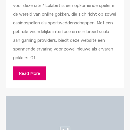
voor deze site? Lalabet is een opkomende speler in
de wereld van online gokken, die zich richt op zowel
casinospellen als sportweddenschappen. Met een
gebruiksvriendelijke interface en een breed scala
aan gaming providers, biedt deze website een
spannende ervaring voor zowel nieuwe als ervaren
gokkers. Of…
Read More