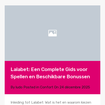
Lalabet: Een Complete Gids voor
Spellen en Beschikbare Bonussen
By
ludo
Posted in
Confort
On
24 décembre 2025
Inleiding tot Lalabet: Wat is het en waarom kiezen