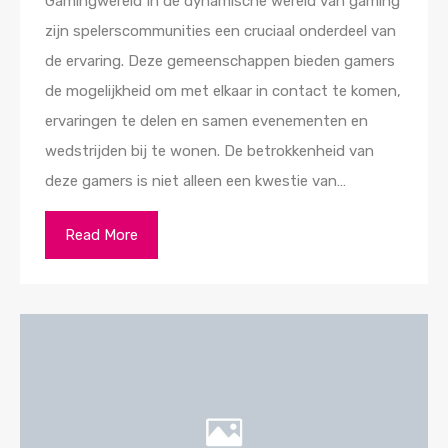
Gamingwereld In de dynamische wereld van gaming
zijn spelerscommunities een cruciaal onderdeel van
de ervaring. Deze gemeenschappen bieden gamers
de mogelijkheid om met elkaar in contact te komen,
ervaringen te delen en samen evenementen en
wedstrijden bij te wonen. De betrokkenheid van
deze gamers is niet alleen een kwestie van…
Read More