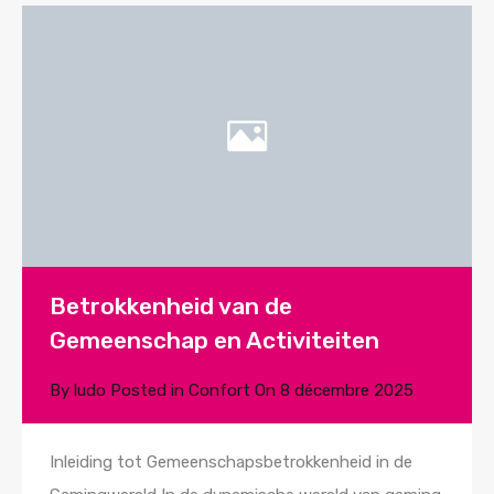
Betrokkenheid van de
Gemeenschap en Activiteiten
By
ludo
Posted in
Confort
On
8 décembre 2025
Inleiding tot Gemeenschapsbetrokkenheid in de