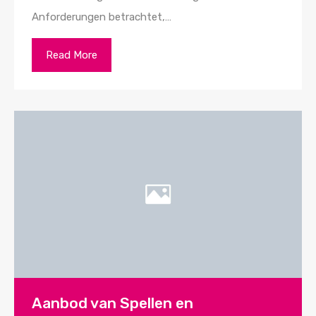
Anforderungen betrachtet,…
Read More
Aanbod van Spellen en