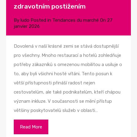
zdravotním postižením
By
ludo
Posted in
Tendances du marché
On
27
janvier 2026
Dovolená v naší krásné zemi se stává dostupnější
pro všechny. Mnoho restaurací a hotelů zohledňuje
potřeby zákazníků s omezenou mobilitou a usiluje o
to, aby byli všichni hosté vítáni. Tento posun k
větší přístupnosti přináší radost nejen
cestovatelům, ale také podnikatelům, kteří chápou
význam inkluze. V současnosti se mění přístup
většiny poskytovatelů služeb v oblasti…
Read More