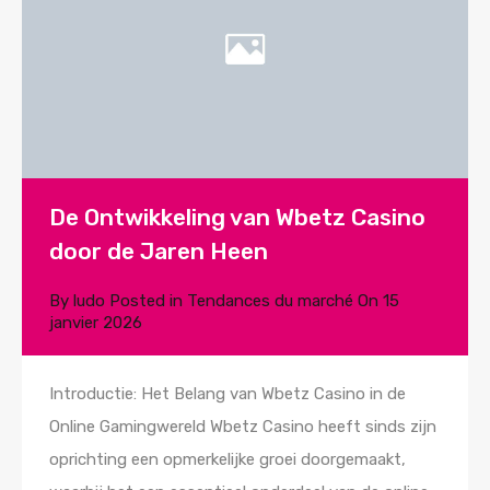
De Ontwikkeling van Wbetz Casino
door de Jaren Heen
By
ludo
Posted in
Tendances du marché
On
15
janvier 2026
Introductie: Het Belang van Wbetz Casino in de
Online Gamingwereld Wbetz Casino heeft sinds zijn
oprichting een opmerkelijke groei doorgemaakt,