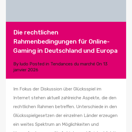
Die rechtlichen
Rahmenbedingungen für Online-
Gaming in Deutschland und Europa
By
ludo
Posted in
Tendances du marché
On
13
janvier 2026
Im Fokus der Diskussion über Glücksspiel im
Internet stehen aktuell zahlreiche Aspekte, die den
rechtlichen Rahmen betreffen. Unterschiede in den
Glücksspielgesetzen der einzelnen Länder erzeugen
ein weites Spektrum an Möglichkeiten und