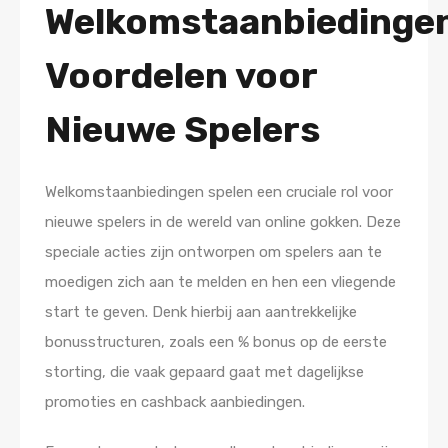
Welkomstaanbiedingen
Voordelen voor
Nieuwe Spelers
Welkomstaanbiedingen spelen een cruciale rol voor
nieuwe spelers in de wereld van online gokken. Deze
speciale acties zijn ontworpen om spelers aan te
moedigen zich aan te melden en hen een vliegende
start te geven. Denk hierbij aan aantrekkelijke
bonusstructuren, zoals een % bonus op de eerste
storting, die vaak gepaard gaat met dagelijkse
promoties en cashback aanbiedingen.