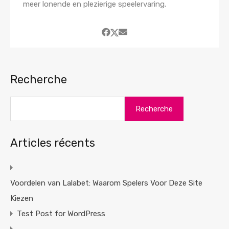
meer lonende en plezierige speelervaring.
Recherche
Recherche
Articles récents
Voordelen van Lalabet: Waarom Spelers Voor Deze Site
Kiezen
Test Post for WordPress