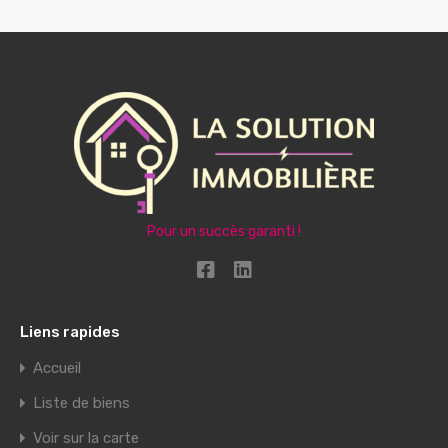
Pour un succès garanti !
Liens rapides
Accueil
Liste de biens
Voir sur la carte