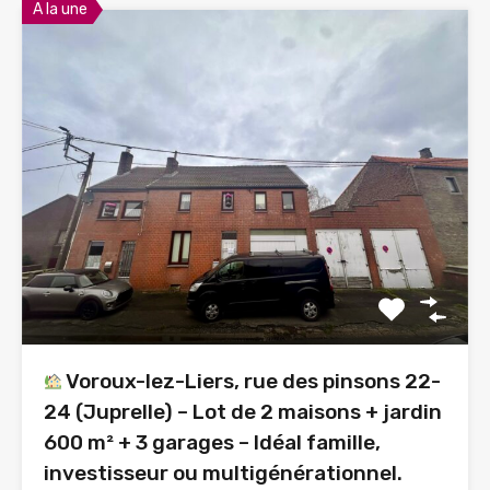
A la une
Voroux-lez-Liers, rue des pinsons 22-
24 (Juprelle) – Lot de 2 maisons + jardin
600 m² + 3 garages – Idéal famille,
investisseur ou multigénérationnel.