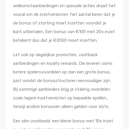
welkomstaanbiedingen en speciale acties draait het
vooral om de inzetvereisten: het aantal keren dat je
de bonus of storting moet inzetten voordat je
kunt uitbetalen. Een bonus van €100 met 20x inzet
betekent dus dat je €2000 moet inzetten.
Let ook op dagelijkse promoties, cashback
aanbiedingen en loyalty rewards. Die leveren soms
betere spelersvoordelen op dan een grote bonus,
juist omdat de bonusstructuren eenvoudiger zijn.
Bij sommige aanbieders krijg je staking voordelen
zoals lagere inzetvereisten op bepaalde spellen,
terwijl andere bonussen alleen gelden voor slots.
Een slim voorbeeld: een kleine bonus met 10x inzet