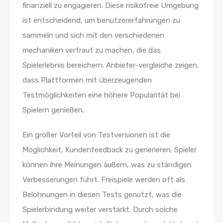
finanziell zu engagieren. Diese risikofreie Umgebung
ist entscheidend, um benutzererfahrungen zu
sammeln und sich mit den verschiedenen
mechaniken vertraut zu machen, die das
Spielerlebnis bereichern. Anbieter-vergleiche zeigen,
dass Plattformen mit überzeugenden
Testmöglichkeiten eine höhere Popularität bei
Spielern genießen.
Ein großer Vorteil von Testversionen ist die
Möglichkeit, Kundenfeedback zu generieren. Spieler
können ihre Meinungen äußern, was zu ständigen
Verbesserungen führt. Freispiele werden oft als
Belohnungen in diesen Tests genutzt, was die
Spielerbindung weiter verstärkt. Durch solche