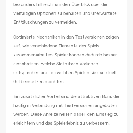
besonders hilfreich, um den Überblick über die
vielfältigen Optionen zu behalten und unerwartete
Enttäuschungen zu vermeiden.
Optimierte Mechaniken in den Testversionen zeigen
auf, wie verschiedene Elemente des Spiels
zusammenarbeiten. Spieler können dadurch besser
einschätzen, welche Slots ihren Vorlieben
entsprechen und bei welchen Spielen sie eventuell
Geld einsetzen möchten.
Ein zusätzlicher Vorteil sind die attraktiven Boni, die
häufig in Verbindung mit Testversionen angeboten
werden. Diese Anreize helfen dabei, den Einstieg zu
erleichtern und das Spielerlebnis zu verbessern.