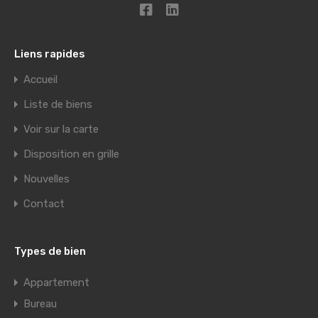
Liens rapides
Accueil
Liste de biens
Voir sur la carte
Disposition en grille
Nouvelles
Contact
Types de bien
Appartement
Bureau