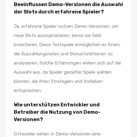
Beeinflussen Demo-Versionen die Auswahl
der Slots durch erfahrene Spieler?
Ja, erfahrene Spieler nutzen Demo-Versionen, um
neue Slots auszuprobieren, bevor sie Geld
investieren. Diese Testspiele ermöglichen es ihnen,
die Auszahlungsraten und Bonusfunktionen zu
analysieren. Solche Erfahrungen wirken sich auf die
Auswahl aus, da Spieler gezielter Spiele wählen
können, die ihren Strategien und Vorlieben
entsprechen.
Wie unterstützen Entwickler und
Betreiber die Nutzung von Demo-
Versionen?
Entwickler sehen in Demo-Versionen eine