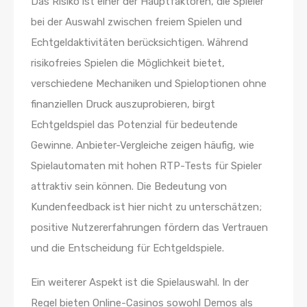
Das Risiko ist einer der Hauptfaktoren, die Spieler
bei der Auswahl zwischen freiem Spielen und
Echtgeldaktivitäten berücksichtigen. Während
risikofreies Spielen die Möglichkeit bietet,
verschiedene Mechaniken und Spieloptionen ohne
finanziellen Druck auszuprobieren, birgt
Echtgeldspiel das Potenzial für bedeutende
Gewinne. Anbieter-Vergleiche zeigen häufig, wie
Spielautomaten mit hohen RTP-Tests für Spieler
attraktiv sein können. Die Bedeutung von
Kundenfeedback ist hier nicht zu unterschätzen;
positive Nutzererfahrungen fördern das Vertrauen
und die Entscheidung für Echtgeldspiele.
Ein weiterer Aspekt ist die Spielauswahl. In der
Regel bieten Online-Casinos sowohl Demos als