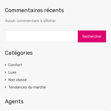
Commentaires récents
Aucun commentaire à afficher.
Rechercher :
Catégories
Confort
Luxe
Non classé
Tendances du marché
Agents