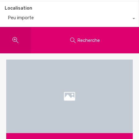
Localisation
Peu importe
Recherche