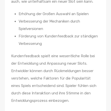
auch, wie unterhaltsam ein neuer Slot sein kann.
Erhöhung der Großen Auswahl an Spielen
Verbesserung der Mechaniken durch
Spielversionen
Förderung von Kundenfeedback zur ständigen
Verbesserung
Kundenfeedback spielt eine wesentliche Rolle bei
der Entwicklung und Anpassung neuer Slots.
Entwickler können durch Rückmeldungen besser
verstehen, welche Faktoren für die Popularität
eines Spiels entscheidend sind. Spieler fühlen sich
durch diese Interaktion und ihre Stimme in den
Entwicklungsprozess einbezogen.