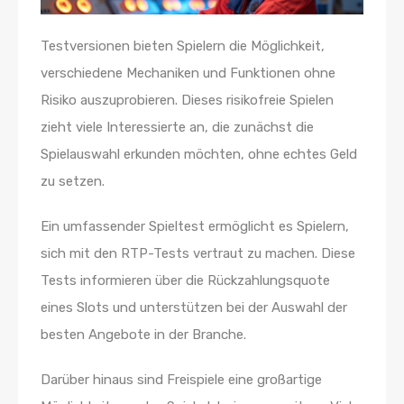
Testversionen bieten Spielern die Möglichkeit,
verschiedene Mechaniken und Funktionen ohne
Risiko auszuprobieren. Dieses risikofreie Spielen
zieht viele Interessierte an, die zunächst die
Spielauswahl erkunden möchten, ohne echtes Geld
zu setzen.
Ein umfassender Spieltest ermöglicht es Spielern,
sich mit den RTP-Tests vertraut zu machen. Diese
Tests informieren über die Rückzahlungsquote
eines Slots und unterstützen bei der Auswahl der
besten Angebote in der Branche.
Darüber hinaus sind Freispiele eine großartige