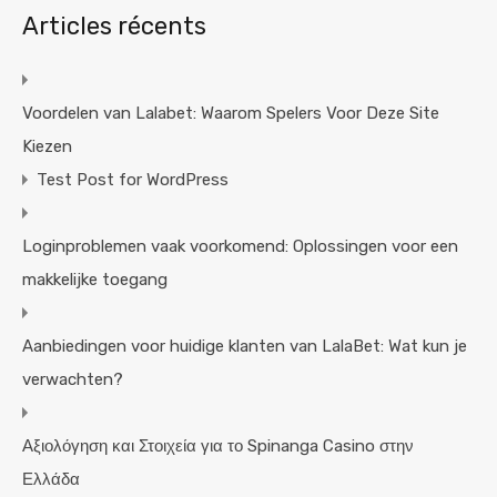
Articles récents
Voordelen van Lalabet: Waarom Spelers Voor Deze Site
Kiezen
Test Post for WordPress
Loginproblemen vaak voorkomend: Oplossingen voor een
makkelijke toegang
Aanbiedingen voor huidige klanten van LalaBet: Wat kun je
verwachten?
Αξιολόγηση και Στοιχεία για το Spinanga Casino στην
Ελλάδα