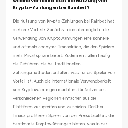
Welche Vorteile bietet die Nutzung von
Krypto-Zahlungen bei Rainbet?
Die Nutzung von Krypto-Zahlungen bei Rainbet hat
mehrere Vorteile. Zunächst einmal ermöglicht die
Verwendung von Kryptowährungen eine schnelle
und oftmals anonyme Transaktion, die den Spielern
mehr Privatsphäre bietet. Zudem entfallen häufig
die Gebühren, die bei traditionellen
Zahlungsmethoden anfallen, was für die Spieler von
Vorteil ist. Auch die internationale Verwendbarkeit
von Kryptowährungen macht es für Nutzer aus
verschiedenen Regionen einfacher, auf die
Plattform zuzugreifen und zu spielen. Darüber
hinaus profitieren Spieler von der Preisstabilität, die
bestimmte Kryptowährungen bieten, was in der