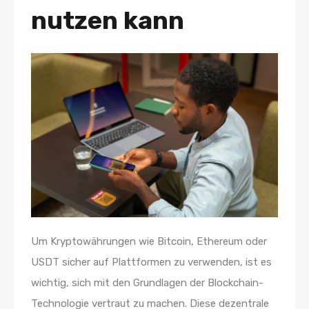
nutzen kann
Um Kryptowährungen wie Bitcoin, Ethereum oder
USDT sicher auf Plattformen zu verwenden, ist es
wichtig, sich mit den Grundlagen der Blockchain-
Technologie vertraut zu machen. Diese dezentrale