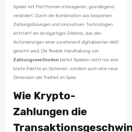
Spieler mit Plattformen interagieren, grundlegend
verändert. Durch die Kombination aus bequemen
Zahlungslösungen und innovativen Technologien
entsteht ein einzigartiges Erlebnis, das den
Anforderungen einer zunehmend digitalisierten Welt
gerecht wird. Die flexible Handhabung von
Zahlungsmethoden
bietet Spielern nicht nur eine
breite Palette an Optionen, sondern auch eine neue
Dimension der Freiheit im Spiel.
Wie Krypto-
Zahlungen die
Transaktionsgeschwin