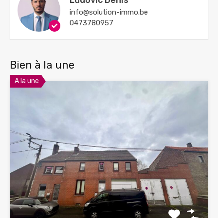
Ludovic Denis
info@solution-immo.be
0473780957
Bien à la une
A la une