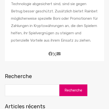
Technologie abgesichert sind, sind sie gegen
Betrug besser geschützt. Zusätzlich bietet Rainbet
möglicherweise spezielle Boni oder Promotionen für
Zahlungen in Kryptowährungen an, die den Spielern
helfen, ihr Spielvergnügen zu steigern und
potenzielle Vorteile aus ihrem Einsatz zu ziehen.
Recherche
Recherche
Articles récents