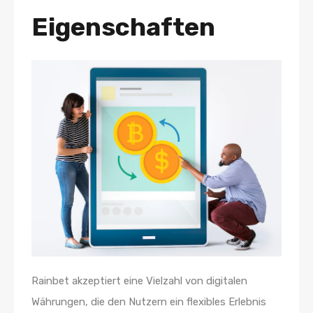
Eigenschaften
Rainbet akzeptiert eine Vielzahl von digitalen
Währungen, die den Nutzern ein flexibles Erlebnis