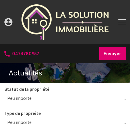
Envoyer
0473780957
Actualités
Statut de la propriété
Peu importe
Type de propriété
Peu importe