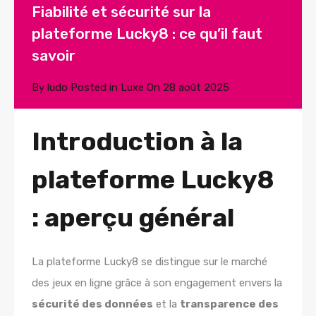
Fiabilité et sécurité sur la
plateforme Lucky8 : ce qu’il faut
savoir
By
ludo
Posted in
Luxe
On
28 août 2025
Introduction à la
plateforme Lucky8
: aperçu général
La plateforme Lucky8 se distingue sur le marché
des jeux en ligne grâce à son engagement envers la
sécurité des données
et la
transparence des