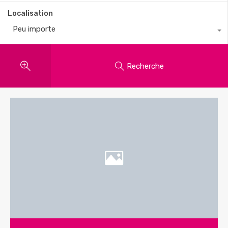
Localisation
Peu importe
Recherche