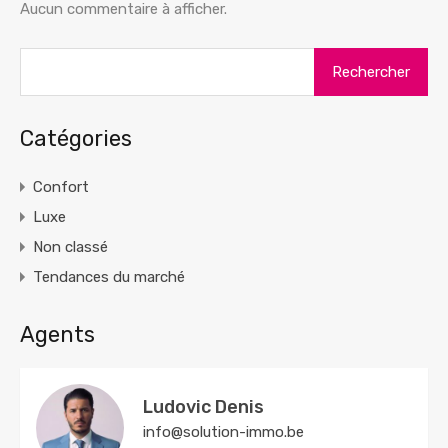
Aucun commentaire à afficher.
Rechercher :
Catégories
Confort
Luxe
Non classé
Tendances du marché
Agents
Ludovic Denis
info@solution-immo.be