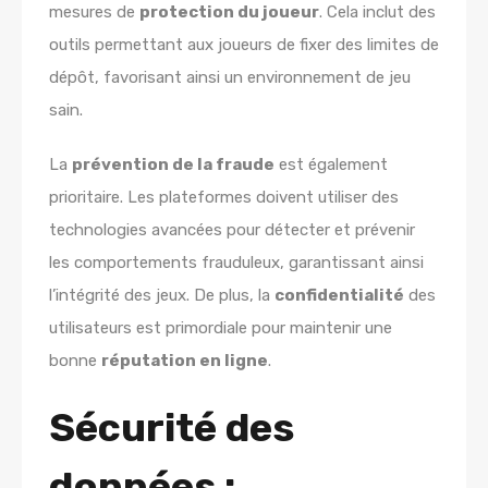
mesures de
protection du joueur
. Cela inclut des
outils permettant aux joueurs de fixer des limites de
dépôt, favorisant ainsi un environnement de jeu
sain.
La
prévention de la fraude
est également
prioritaire. Les plateformes doivent utiliser des
technologies avancées pour détecter et prévenir
les comportements frauduleux, garantissant ainsi
l’intégrité des jeux. De plus, la
confidentialité
des
utilisateurs est primordiale pour maintenir une
bonne
réputation en ligne
.
Sécurité des
données :