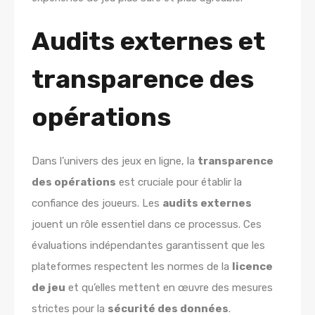
Audits externes et
transparence des
opérations
Dans l’univers des jeux en ligne, la
transparence
des opérations
est cruciale pour établir la
confiance des joueurs. Les
audits externes
jouent un rôle essentiel dans ce processus. Ces
évaluations indépendantes garantissent que les
plateformes respectent les normes de la
licence
de jeu
et qu’elles mettent en œuvre des mesures
strictes pour la
sécurité des données
.