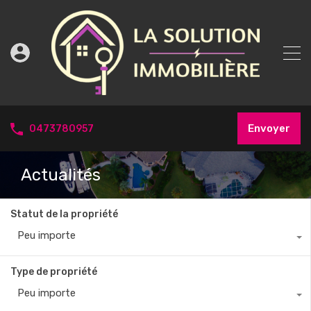
Envoyer
0473780957
Actualités
Statut de la propriété
Peu importe
Type de propriété
Peu importe