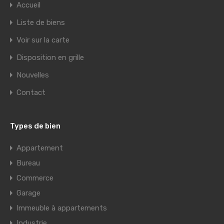
Accueil
Liste de biens
Voir sur la carte
Disposition en grille
Nouvelles
Contact
Types de bien
Appartement
Bureau
Commerce
Garage
Immeuble à appartements
Industrie