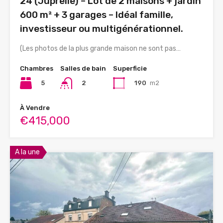
24 (Juprelle) – Lot de 2 maisons + jardin
600 m² + 3 garages – Idéal famille,
investisseur ou multigénérationnel.
(Les photos de la plus grande maison ne sont pas…
Chambres
Salles de bain
Superficie
5
190
m2
2
À Vendre
€415,000
A la une