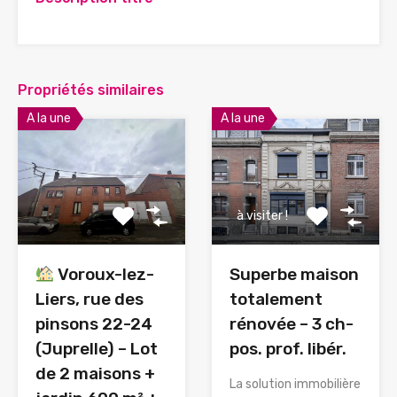
Propriétés similaires
A la une
A la une
à visiter !
Voroux-lez-
Superbe maison
Liers, rue des
totalement
pinsons 22-24
rénovée – 3 ch-
(Juprelle) – Lot
pos. prof. libér.
de 2 maisons +
La solution immobilière