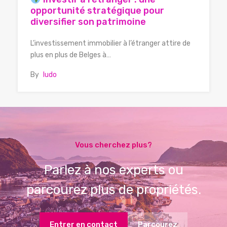
opportunité stratégique pour
diversifier son patrimoine
L’investissement immobilier à l’étranger attire de
plus en plus de Belges à…
By
ludo
Vous cherchez plus?
Parlez à nos experts ou
parcourez plus de propriétés.
Entrer en contact
Parcourez