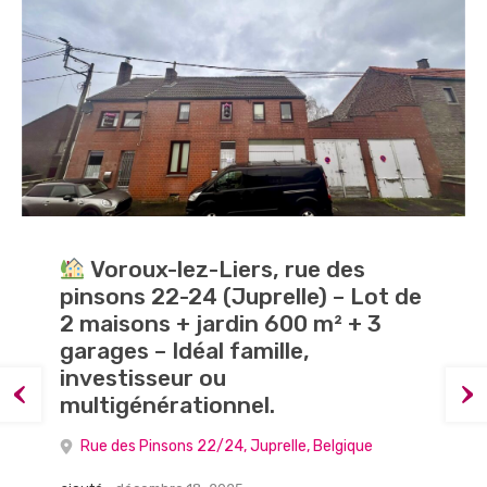
Superbe maison totalement
Opportunité d’investissement
Voroux-lez-Liers, rue des
pinsons 22-24 (Juprelle) – Lot de
rénovée – 3 ch- pos. prof. libér.
exceptionnelle à Virton:
2 maisons + jardin 600 m² + 3
10appartements
Rue Pied du Thier-à-Liège 51, Liège, Belgique
garages – Idéal famille,
Rue du Bosquet 3, Virton, Belgique
investisseur ou
ajouté :
décembre 18, 2025
multigénérationnel.
ajouté :
octobre 3, 2025
Chambres
Salle de bains
Superficie
Chambres
Salle de bains
Superficie
Rue des Pinsons 22/24, Juprelle, Belgique
3
2
159
m2
14
10
816
m2