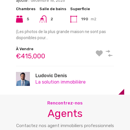
ajouté :
décembre 18, 2025
La solution immobilière a l’honneur de vous présenter
cette maison unifamiliale totalement…
Chambres
Salle de bains
Superficie
Vous cherchez un investissement immobilier sûr et
rentable dans une région à…
5
2
190
m2
À Vendre
€279,000
À Vendre
(Les photos de la plus grande maison ne sont pas
€799,000
disponibles pour…
Ludovic Denis
À Vendre
La solution immobilière
Ludovic Denis
€415,000
La solution immobilière
Ludovic Denis
La solution immobilière
Rencontrez-nos
Agents
Contactez nos agent immobiliers professionnels