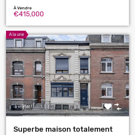
À Vendre
€415,000
A la une
à visiter !
Superbe maison totalement