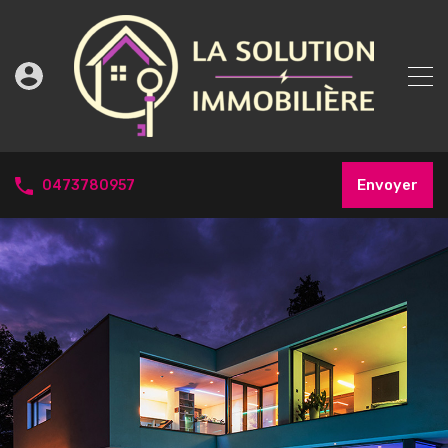
Envoyer
0473780957