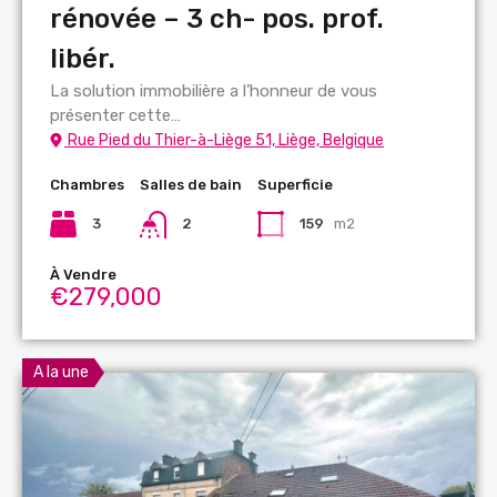
rénovée – 3 ch- pos. prof.
libér.
La solution immobilière a l’honneur de vous
présenter cette…
Rue Pied du Thier-à-Liège 51, Liège, Belgique
Chambres
Salles de bain
Superficie
3
2
159
m2
À Vendre
€279,000
A la une